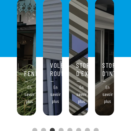
VOLETS
STORES
STORES
MIROITERIE
FENÊTRES
ROULANTS
D’EXTÉRIEUR
D’INTÉRIE
En
En
En
En
En
avoir
savoir
savoir
savoir
savoir
s
plus
plus
plus
plus
plus