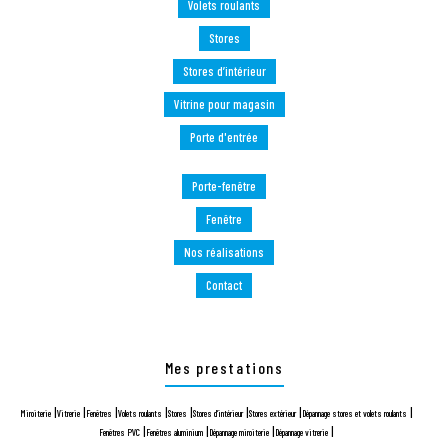
Volets roulants
Stores
Stores d’intérieur
Vitrine pour magasin
Porte d'entrée
Porte-fenêtre
Fenêtre
Nos réalisations
Contact
Mes prestations
|
|
|
|
|
|
|
|
Miroiterie
Vitrerie
Fenêtres
Volets roulants
Stores
Stores d’intérieur
Stores extérieur
Dépannage stores et volets roulants
|
|
|
|
Fenêtres PVC
Fenêtres aluminium
Dépannage miroiterie
Dépannage vitrerie