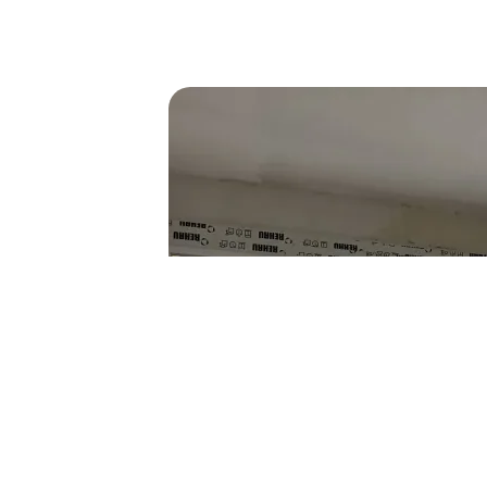
 type de
ence dans le