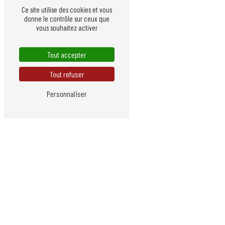
Ce site utilise des cookies et vous
donne le contrôle sur ceux que
vous souhaitez activer
Tout accepter
Tout refuser
Personnaliser
Pour vos installations
UN SAVOIR-FAIRE DE
CONFIANCE
L'entreprise Mandic est votre interlocutrice idéale pour ce
travaux. Notre savoir-faire se nourrit d'une grande expéri