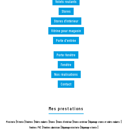
Volets roulants
Stores
Stores d’intérieur
Vitrine pour magasin
Porte d'entrée
Porte-fenêtre
Fenêtre
Nos réalisations
Contact
Mes prestations
|
|
|
|
|
|
|
|
Miroiterie
Vitrerie
Fenêtres
Volets roulants
Stores
Stores d’intérieur
Stores extérieur
Dépannage stores et volets roulants
|
|
|
|
Fenêtres PVC
Fenêtres aluminium
Dépannage miroiterie
Dépannage vitrerie